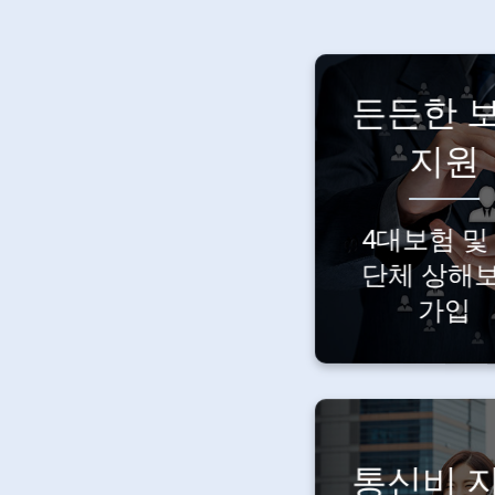
든든한 
4대보험은 기
예상치 못
지원
상황에도
대비할 
4대보험 및 
있도록 KB 
상해보험까
단체 상해
함께 가입해
가입
통신비 
일할 때도,