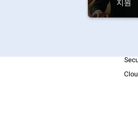
지원
사
Infr
Mobi
Secu
Clo