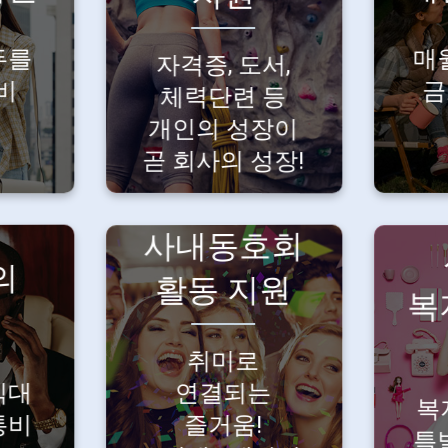
한
않습니다.
자격증, 도서,
소
두를
매
자격증, 도서,
운동 등
매
비
금
체력단련 등
께
자기계발에
!
필요한 비용을
개인의 성장이
지원해드려요.
곧 회사의 성장!
사내동호회
의
취미가 같은
활동 지원
의
복
동료들과 더
이
동도
가까이!
.
취미로
즐거운 사내
직
대,
식대
연결되는
동호회, 최대
복
비를
2개까지 가입
통비
즐거움!
.
특