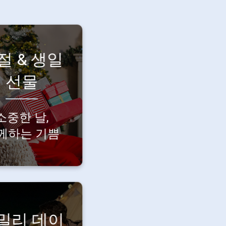
절 & 생일
특별한 날,
께하는 행복.
선물
중한 당신의
기념일을
소중한 날,
회사가 함께
축하합니다.
께하는 기쁨
밀리 데이
가족과의