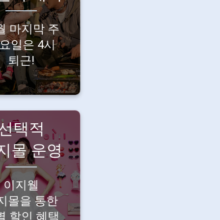
시간도
중하니까요.
월 마지막 주
월 마지막 주
요일은 4시
금요일, 4시
퇴근!
조기퇴근!
선택적
지몰 운영
지웰 온라인
복지몰에서
원 전용 특별
이지웰
할인 혜택을
지몰을 통한
누려보세요!
별 할인 혜택