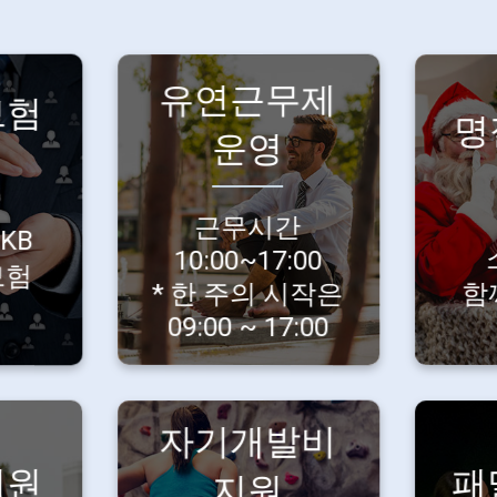
당신의
유연근무제
보험
본!
라이프스타일을
명
운영
한
존중합니다.
함
기본
소
수
근무시간은
근무시간
KB
단체
10:00~17:00
10:00~17:00
한 주의 시작은
지
보험
* 한 주의 시작은
함
09:00~17:00로
요.
09:00 ~ 17:00
출발!
자기개발비
성장을 위한
지원
패
 쉴
투자, 아끼지
지원