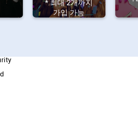
가능해요.
* 최대 2개까지
업영역
관련 링크
가입 가능
a
채용
lity
오시는 길
rity
ud