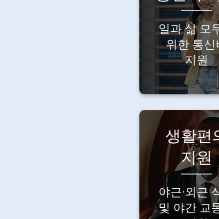
때도 필요
연결.
일과 삶 모
통신비는
위한 통신
회사가 함
지원
부담해요
생활편
늦은 시간
지원
식사와 이
걱정 마세요
야근/외근 식
야근·외근 
야간 교통
및 야간 교
지원합니다