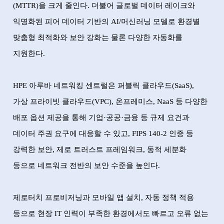
(MTTR)
을 크게 줄인다
.
더불어 글로벌 데이터 레이크와
익명화된 피어 데이터 기반의
AI/
머신러닝 모델로 환경별
맞춤형 최적화와 보안 강화는 물론 다양한 자동화를
지원한다
.
HPE
아루바 네트워킹 센트럴은 퍼블릭 클라우드
(SaaS),
가상 프라이빗 클라우드
(VPC),
온프레미스
, NaaS
등 다양한
배포 옵션 제공을 통해 기업
·
공공
·
금융 등 규제 요건과
데이터 주권 요구에 대응할 수 있고
, FIPS 140-2
인증 등
강력한 보안
,
제로 트러스트 프레임워크
,
동적 세분화
등으로 네트워크 전반의 보안 수준을 높인다
.
제로터치 프로비저닝과 모바일 앱 설치
,
자동 정책 적용
등으로 현장
IT
인력이 부족한 환경에서도 빠르고 오류 없는