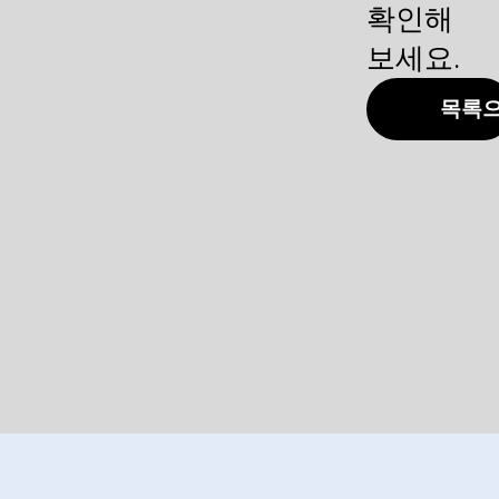
확인해
주소 : 서울특별시 서초구 방배4동 동작대로 114번길 9층
보세요.
전화번호:
+82-2-6101-6200
목록
팩스: +82-2-593-1153
이메일:
sales@ubersys.co.kr
홈페이지:
www.ubersys.co.kr
Ⓒ COPYRIGHT 2017 (주)위버시스템즈. ALL RIGHTS RESERVED.