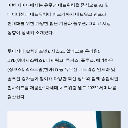
이번 세미나에서는 유무선 네트워킹을 중심으로
AI
및
데이터센터 네트워킹에 이르기까지 네트워크 인프라
현대화를 위한 다양한 첨단 기술과 솔루션
,
그리고 시장
동향이 상세히 소개됐다
.
루이지에
(
솔텍인포넷
),
시스코
,
알레그로
(
우리윈
),
HPE(
위버시스템즈
),
티피링크
,
루커스
,
플루크
,
에카하우
(
징코스
),
익스트림
(
한아
IT)
등 유무선 네트워킹 인프라 및
솔루션 강자들이 참여해 다양한 최신 정보와 함께 종합적인
인사이트를 제공한
‘
차세대 네트워킹 월드
2025’
세미나를
결산한다
.